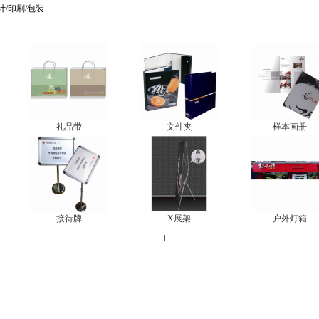
计/印刷/包装
礼品带
文件夹
样本画册
接待牌
X展架
户外灯箱
1